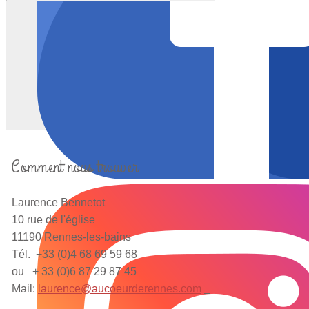
Comment nous trouver
Laurence Bennetot
10 rue de l'église
11190 Rennes-les-bains
Tél. +33 (0)4 68 69 59 68
ou + 33 (0)6 87 29 87 45
Mail:
laurence@aucoeurderennes.com