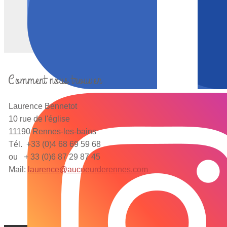
Comment nous trouver
Laurence Bennetot
10 rue de l'église
11190 Rennes-les-bains
Tél. +33 (0)4 68 69 59 68
ou + 33 (0)6 87 29 87 45
Mail:
laurence@aucoeurderennes.com