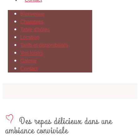
Bienvenue
Chambres
Table d'hôtes
Location
Tarifs et disponibilités
Vos loisirs
Galerie
Contact
​Des repas délicieux dans une
ambiance conviviale